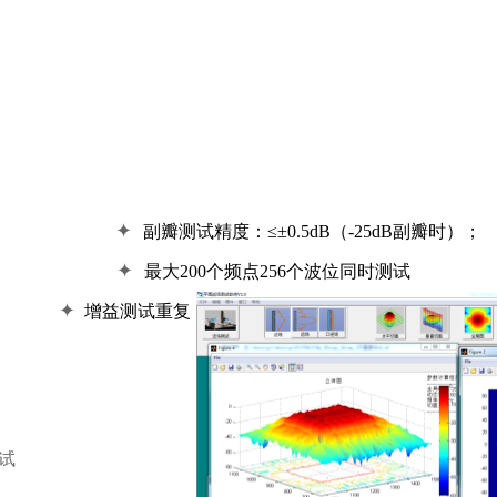
✦
副瓣测试精度：≤±
0.5dB
（
-25dB
副瓣时）；
✦
最大
200
个频点
256
个波位同时测试
✦
；
增益测试重复
试