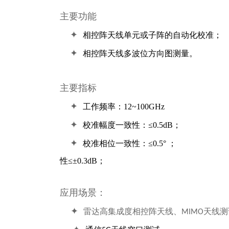
主要功能
✦
相控阵天线单元或子阵的自动化校准
；
✦
相控阵
天线多波位方向图测量
。
主要指标
✦
工作频率：
12~100GHz
✦
校准
幅度一致性：≤
0.5dB
；
✦
校准相位一致性：≤
0.5°
性≤±
0.3dB
；
应用场景：
✦
雷达高集成度相控阵天线、
天线测
MIMO